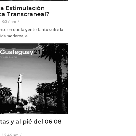
la Estimulación
a Transcraneal?
6 8:37 am
/
nte en que la gente tanto sufre la
ida moderna, el...
tas y al pié del 06 08
6 12:46 am
/