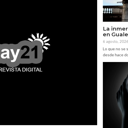
La inmer
en Gual
6 agosto, 202
Lo que no se s
desde hace dos