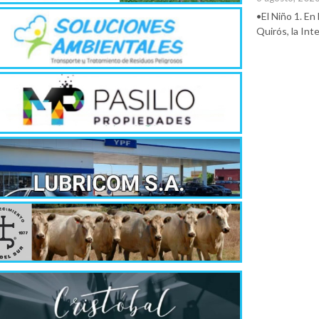
•El Niño 1. En
Quirós, la In