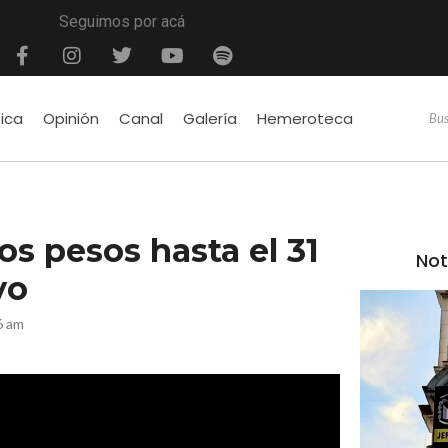
Seguimos por acá
tica
Opinión
Canal
Galería
Hemeroteca
os pesos hasta el 31
Not
yo
6 am