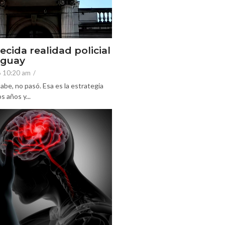
ecida realidad policial
eguay
6 10:20 am
/
abe, no pasó. Esa es la estrategia
 años y...