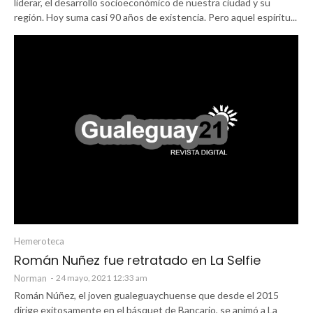
liderar, el desarrollo socioeconómico de nuestra ciudad y su
región. Hoy suma casi 90 años de existencia. Pero aquel espíritu...
Hemeroteca
Román Nuñez fue retratado en La Selfie
Norman
-
24 mayo, 2021 12:33 am
Román Núñez, el joven gualeguaychuense que desde el 2015
dirige exitosamente en el básquet de Bancario, se animó a La