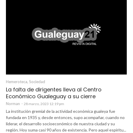
Hemeroteca
,
Sociedad
La falta de dirigentes lleva al Centro
Económico Gualeguay a su cierre
Norman
-
28 marzo, 2023 12:19 pm
La institución gremial de la actividad económica gualeya fue
fundada en 1935 y, desde entonces, supo acompañar, cuando no
liderar, el desarrollo socioeconómico de nuestra ciudad y su
región. Hoy suma casi 90 años de existencia. Pero aquel espíritu...