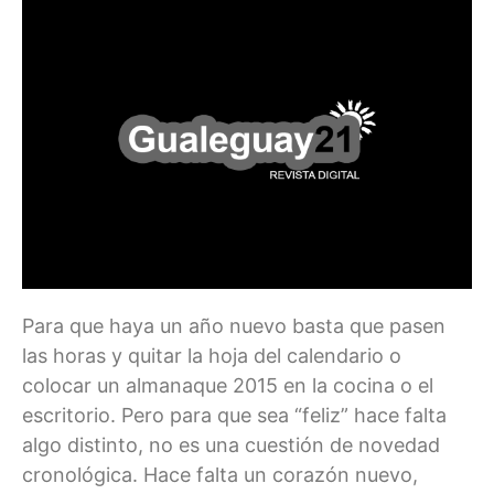
Para que haya un año nuevo basta que pasen
las horas y quitar la hoja del calendario o
colocar un almanaque 2015 en la cocina o el
escritorio. Pero para que sea “feliz” hace falta
algo distinto, no es una cuestión de novedad
cronológica. Hace falta un corazón nuevo,