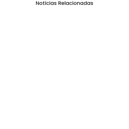
Noticias Relacionadas
La inmerecida realidad policial en
Gualeguay
6 agosto, 2026 10:20 am
/
Lo que no se sabe, no pasó. Esa es la estrategia desde hace dos