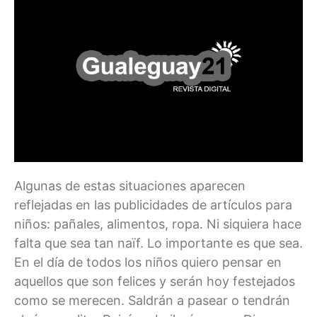
Algunas de estas situaciones aparecen
reflejadas en las publicidades de artículos para
niños: pañales, alimentos, ropa. Ni siquiera hace
falta que sea tan naïf. Lo importante es que sea.
En el día de todos los niños quiero pensar en
aquellos que son felices y serán hoy festejados
como se merecen. Saldrán a pasear o tendrán