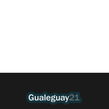
Las Cortitas y al pié del 06 08 2026
6 agosto, 2026 12:46 am
/
•El Niño 1. En la mañana de ayer, en el Museo Quirós, la
Intendente Dora Bogdan...