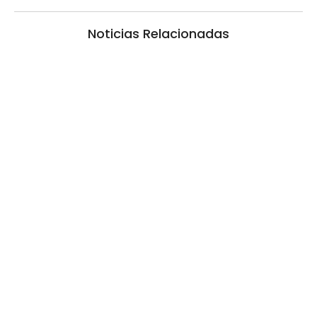
Noticias Relacionadas
La inmerecida realidad policial en
Gualeguay