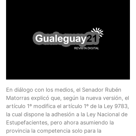
En diálogo con los medios, el Senador Rubén
Matorras explicó que, según la nueva versión, el
artículo 1º modifica el artículo 1º de la Ley 9783,
la cual dispone la adhesión a la Ley Nacional de
Estupefacientes, pero ahora asumiendo la
provincia la competencia solo para la