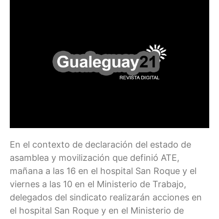
En el contexto de declaración del estado de
asamblea y movilización que definió ATE,
mañana a las 16 en el hospital San Roque y el
viernes a las 10 en el Ministerio de Trabajo,
delegados del sindicato realizarán acciones en
el hospital San Roque y en el Ministerio de