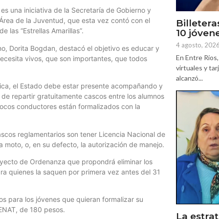
s una iniciativa de la Secretaría de Gobierno y
Área de la Juventud, que esta vez contó con el
Billetera
las “Estrellas Amarillas”.
10 jóven
4 agosto, 202
o, Dorita Bogdan, destacó el objetivo es educar y
En Entre Ríos, 
necesita vivos, que son importantes, que todos
virtuales y ta
alcanzó...
ática, el Estado debe estar presente acompañando y
 de repartir gratuitamente cascos entre los alumnos
pocos conductores están formalizados con la
ascos reglamentarios son tener Licencia Nacional de
a moto, o, en su defecto, la autorización de manejo.
royecto de Ordenanza que propondrá eliminar los
ara quienes la saquen por primera vez antes del 31
s para los jóvenes que quieran formalizar su
SENAT, de 180 pesos.
La estrat