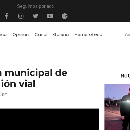
Seguimos por acá
tica
Opinión
Canal
Galería
Hemeroteca
a municipal de
Not
ión vial
40 pm