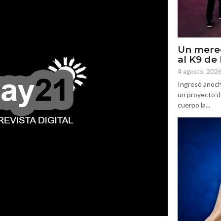
Un mere
al K9 d
4 agosto, 202
Ingresó anoch
un proyecto d
cuerpo la...