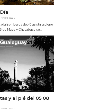
 Día
6 1:08 am
/
ada Bomberos debió asistir a pleno
25 de Mayo y Chacabuco se...
tas y al pié del 05 08