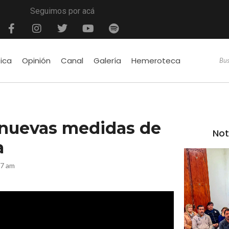
Seguimos por acá
tica
Opinión
Canal
Galería
Hemeroteca
 nuevas medidas de
Not
a
47 am