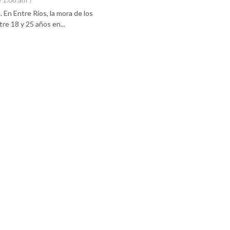
6 1:06 am
/
En Entre Ríos, la mora de los
re 18 y 25 años en...