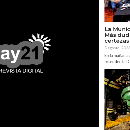
La Munic
Más dud
certezas
5 agosto, 202
En la mañana d
Intendente Do