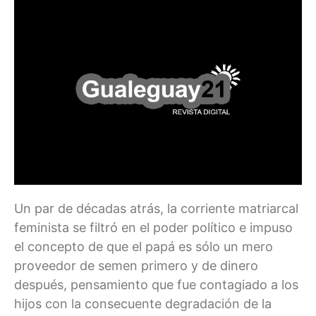
Un par de décadas atrás, la corriente matriarcal
feminista se filtró en el poder político e impuso
el concepto de que el papá es sólo un mero
proveedor de semen primero y de dinero
después, pensamiento que fue contagiado a los
hijos con la consecuente degradación de la