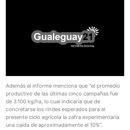
Además el informe menciona que “el promedio
productivo de las últimas cinco campañas fue
de 3.100 kg/ha, lo cual indicaría que de
concretarse los rindes esperados para el
presente ciclo agrícola la zafra experimentaría
una caída de aproximadamente el 10%”.