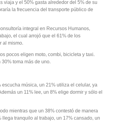
 viaja y el 50% gasta alrededor del 5% de su
¿Qué es 
Magnétic
raría la frecuencia del transporte público de
6 agosto, 202
En este prese
 consultoría integral en Recursos Humanos,
erosión de la v
rabajo, el cual arrojó que el 61% de los
r al mismo.
 pocos eligen moto, combi, bicicleta y taxi.
un 30% toma más de uno.
% escucha música, un 21% utiliza el celular, ya
. Además un 11% lee, un 8% elige dormir y sólo el
ómodo mientras que un 38% contestó de manera
Las Corti
2026
 llega tranquilo al trabajo, un 17% cansado, un
6 agosto, 202
•El Niño 1. En