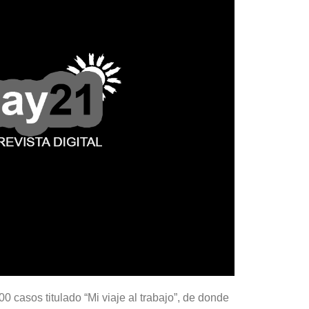
La inmer
en Gual
6 agosto, 202
Lo que no se s
desde hace dos
0 casos titulado “Mi viaje al trabajo”, de donde