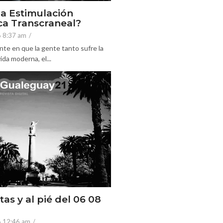
la Estimulación
a Transcraneal?
6 8:37 am
/
nte en que la gente tanto sufre la
ida moderna, el...
tas y al pié del 06 08
6 12:46 am
/