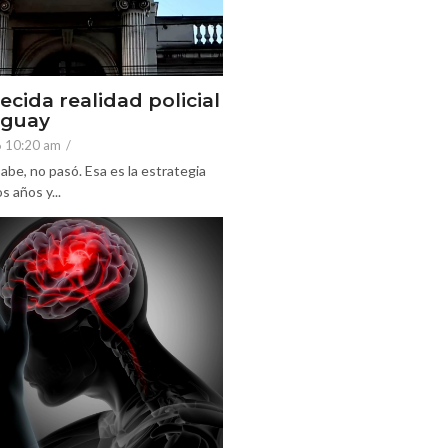
ecida realidad policial
eguay
6 10:20 am
/
abe, no pasó. Esa es la estrategia
 años y...