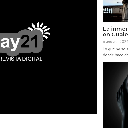
La inmer
en Gual
6 agosto, 202
Lo que no se s
desde hace dos