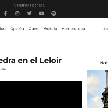
Seguimos por acá
tica
Opinión
Canal
Galería
Hemeroteca
dra en el Leloir
Not
4 am