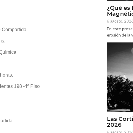
¿Qué es 
Magnétic
6 agosto, 202
En este prese
o Compartida
erosión de la v
hs.
-Química.
 horas.
ientes 198 -4º Piso
Las Corti
artida
2026
6 agosto, 202