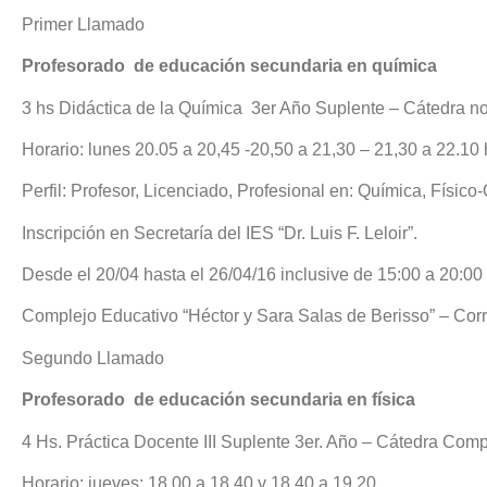
Primer Llamado
Profesorado
de educación secundaria en química
3 hs Didáctica de la Química
3er Año Suplente – Cátedra n
Horario: lunes 20.05 a 20,45 -20,50 a 21,30 – 21,30 a 22.10 
Perfil: Profesor, Licenciado, Profesional en: Química, Físico
Inscripción en Secretaría del IES “Dr. Luis F. Leloir”.
Desde el 20/04 hasta el 26/04/16 inclusive de 15:00 a 20:00
Complejo Educativo “Héctor y Sara Salas de Berisso” – Corr
Segundo Llamado
Profesorado
de educación secundaria en física
4 Hs. Práctica Docente III Suplente 3er. Año – Cátedra Comp
Horario: jueves: 18.00 a 18.40 y 18.40 a 19.20.