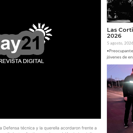
Las Corti
2026
5 agosto, 202
•Preocupante. 
jóvenes de ent
 la Defensa técnica y la querella acordaron frente a