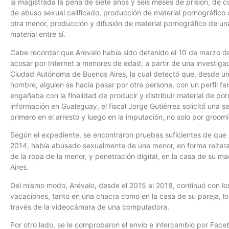
la magistrada la pena de siete años y seis meses de prisión, de cu
de abuso sexual calificado, producción de material pornográfico
otra menor, producción y difusión de material pornográfico de 
material entre sí.
Cabe recordar que Arevalo había sido detenido el 10 de marzo de
acosar por Internet a menores de edad, a partir de una investigac
Ciudad Autónoma de Buenos Aires, la cual detectó que, desde un
hombre, alguien se hacía pasar por otra persona, con un perfil f
engañaba con la finalidad de producir y distribuir material de porn
información en Gualeguay, el fiscal Jorge Gutiérrez solicitó una 
primero en el arresto y luego en la imputación, no solo por groom
Según el expediente, se encontraron pruebas suficientes de que 
2014, había abusado sexualmente de una menor, en forma reiter
de la ropa de la menor, y penetración digital, en la casa de su ma
Aires.
Del mismo modo, Arévalo, desde el 2015 al 2018, continuó con l
vacaciones, tanto en una chacra como en la casa de su pareja, lo 
través de la videocámara de una computadora.
Por otro lado, se le comprobaron el envío e intercambio por Fac