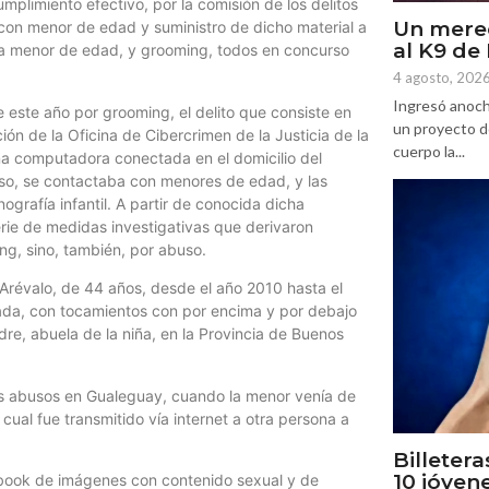
mplimiento efectivo, por la comisión de los delitos
Un mere
 con menor de edad y suministro de dicho material a
al K9 d
una menor de edad, y grooming, todos en concurso
4 agosto, 202
Ingresó anoch
 este año por grooming, el delito que consiste en
un proyecto d
ión de la Oficina de Cibercrimen de la Justicia de la
cuerpo la...
a computadora conectada en el domicilio del
also, se contactaba con menores de edad, y las
ografía infantil. A partir de conocida dicha
serie de medidas investigativas que derivaron
ing, sino, también, por abuso.
Arévalo, de 44 años, desde el año 2010 hasta el
ada, con tocamientos con por encima y por debajo
dre, abuela de la niña, en la Provincia de Buenos
os abusos en Gualeguay, cuando la menor venía de
cual fue transmitido vía internet a otra persona a
Billetera
10 jóven
ebook de imágenes con contenido sexual y de