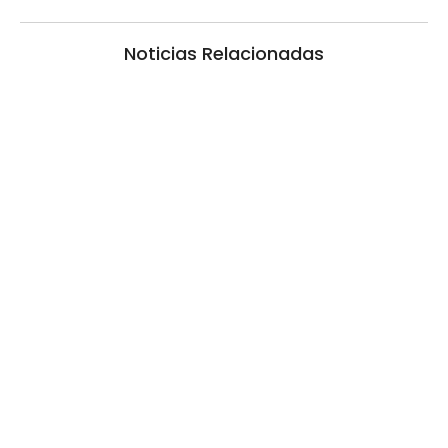
Noticias Relacionadas
Las Cortitas y al pié del 05 08 2026
5 agosto, 2026 1:06 am
/