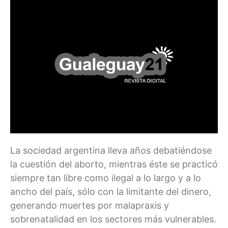
La sociedad argentina lleva años debatiéndose
la cuestión del aborto, mientras éste se practicó
siempre tan libre como ilegal a lo largo y a lo
ancho del país, sólo con la limitante del dinero,
generando muertes por malapraxis y
sobrenatalidad en los sectores más vulnerables.