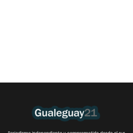
Las Cortitas y al pié del 06 08 2026
6 agosto, 2026 12:46 am
/
•El Niño 1. En la mañana de ayer, en el Museo Quirós, la
Intendente Dora Bogdan...
Periodismo independiente y comprometido desde el sur