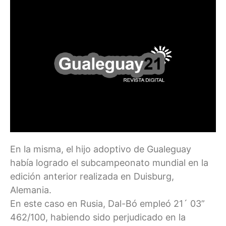
En la misma, el hijo adoptivo de Gualeguay
había logrado el subcampeonato mundial en la
edición anterior realizada en Duisburg,
Alemania.
En este caso en Rusia, Dal-Bó empleó 21´ 03”
462/100, habiendo sido perjudicado en la