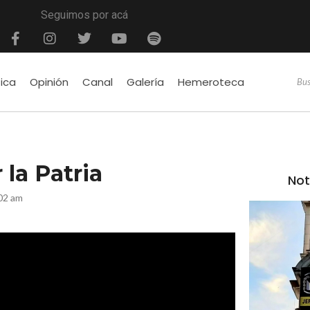
Seguimos por acá
tica
Opinión
Canal
Galería
Hemeroteca
 la Patria
Not
02 am