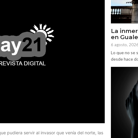
La inmer
en Gual
6 agosto, 202
Lo que no se s
desde hace dos
e pudiera servir al invasor que venía del norte, las