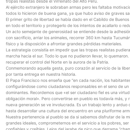
tropas realistas desde el Virreinato del Alto Perú.
Al ejército extranjero le sobraban armas pero les faltaba motivaci
todos lo hicieron de buena gana, ya que hubo aviso de graves san
El primer grito de libertad se había dado en el Cabildo de Bueno
en todo el territorio y protegerlo de los intentos de acallarlo o reduc
Un acto semejante de generosidad se entiende desde la adhesión 
con sacrificio, arriar los animales, recorrer 360 km hasta Tucumán 
físico y la disposición a afrontar grandes pérdidas materiales.
La estrategia consistía en impedir que las tropas realistas pudier
marcha hacia el sur. Todo lo que no pudieron llevar, lo quemaron.
recuperar el control del Norte en la aurora de la Patria.
Conmemorando aquella gesta, puro corazón al servicio de la libe
por tanta entrega en nuestra historia.
El Papa Francisco nos enseña que “en cada nación, los habitantes
configurándose como ciudadanos responsables en el seno de un 
dominantes. Recordemos que «el ser ciudadano fiel es una virtud y
obligación moral». Pero convertirse en pueblo es todavía más, y 
nueva generación se ve involucrada. Es un trabajo lento y arduo 
hasta desarrollar una cultura del encuentro en una pluriforme arm
Nuestra pertenencia al pueblo se da si sabemos disfrutar de la mí
grandes ideales, comprometernos en el servicio a los pobres, se
confiables y creíbles. Lejos del jarabe de pico que derrama “cham