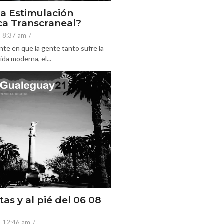
la Estimulación
a Transcraneal?
6 8:37 am
/
nte en que la gente tanto sufre la
ida moderna, el...
tas y al pié del 06 08
6 12:46 am
/