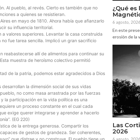
¿Qué es 
ón. Al pueblo, al revés. Cierto es también que no
Magnétic
ciones a quienes se resistieran.
s Aires en mayo de 1810. Ahora había que afianzarlo
6 agosto, 202
ir su influencia territorial.
En este prese
a valores superiores. Levantar la casa construida
erosión de la v
no fue tarea sencilla. Implicó un gran sacrificio
an reabastecerse allí de alimentos para continuar su
 Esta muestra de heroísmo colectivo permitió
rtad de la patria, podemos estar agradecidos a Dios
 desarrollan la dimensión social de sus vidas
pueblo, no como masa arrastrada por las fuerzas
 la participación en la vida política es una
requiere un proceso constante en el cual cada
que exige querer integrarse y aprender a hacerlo
onía”. (EG 220)
Las Corti
stica de la entrega generosa. Compartir los
2026
r capaces de gestos de grandeza. Ser coherentes,
uyo” que distrae y no construye. El pueblo tiene un
6 agosto, 202