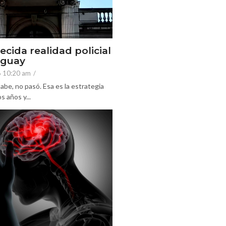
ecida realidad policial
eguay
6 10:20 am
/
abe, no pasó. Esa es la estrategia
 años y...