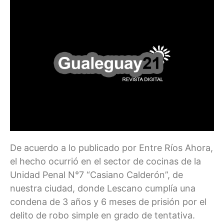
De acuerdo a lo publicado por Entre Ríos Ahora,
el hecho ocurrió en el sector de cocinas de la
Unidad Penal N°7 “Casiano Calderón”, de
nuestra ciudad, donde Lescano cumplía una
condena de 3 años y 6 meses de prisión por el
delito de robo simple en grado de tentativa.