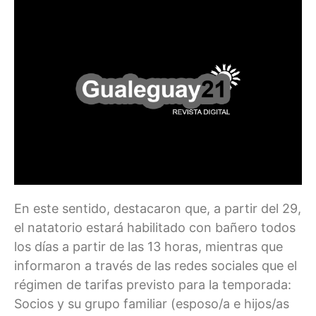
En este sentido, destacaron que, a partir del 29,
el natatorio estará habilitado con bañero todos
los días a partir de las 13 horas, mientras que
informaron a través de las redes sociales que el
régimen de tarifas previsto para la temporada:
Socios y su grupo familiar (esposo/a e hijos/as