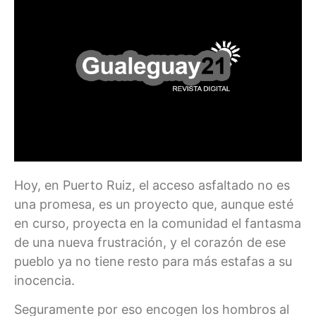
Hoy, en Puerto Ruiz, el acceso asfaltado no es
una promesa, es un proyecto que, aunque esté
en curso, proyecta en la comunidad el fantasma
de una nueva frustración, y el corazón de ese
pueblo ya no tiene resto para más estafas a su
inocencia.
Seguramente por eso encogen los hombros al