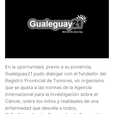
En la oportunidad, previo a su ponencia,
Gualeguay21 pudo dialogar con el fundador del
Registro Provincial de Tumores, un organismo
que se ajusta a las normas de la Agencia
Internacional para la Investigación sobre el
Cáncer, sobre los mitos y realidades de una
enfermedad que desvela a todos,