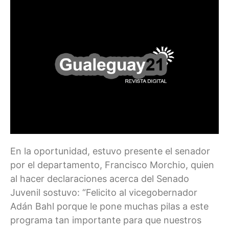
En la oportunidad, estuvo presente el senador
por el departamento, Francisco Morchio, quien
al hacer declaraciones acerca del Senado
Juvenil sostuvo: “Felicito al vicegobernador
Adán Bahl porque le pone muchas pilas a este
programa tan importante para que nuestros