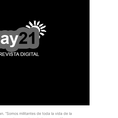
La inmer
en Gual
6 agosto, 202
Lo que no se s
desde hace dos
n. “Somos militantes de toda la vida de la