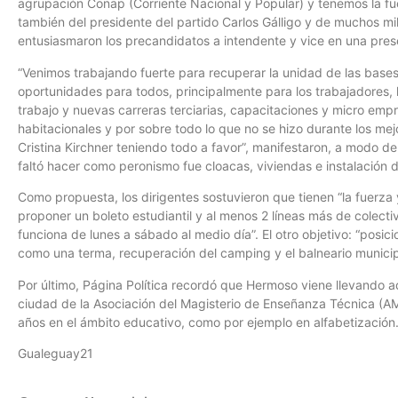
agrupación Conap (Corriente Nacional y Popular) y tenemos la f
también del presidente del partido Carlos Gálligo y de muchos mi
entusiasmaron los precandidatos a intendente y vice en una pres
“Venimos trabajando fuerte para recuperar la unidad de las base
oportunidades para todos, principalmente para los trabajadores, 
trabajo y nuevas carreras terciarias, capacitaciones y micro em
habitacionales y por sobre todo lo que no se hizo durante los mej
Cristina Kirchner teniendo todo a favor”, manifestaron, a modo de
faltó hacer como peronismo fue cloacas, viviendas e instalación
Como propuesta, los dirigentes sostuvieron que tienen “la fuerza
proponer un boleto estudiantil y al menos 2 líneas más de colect
funciona de lunes a sábado al medio día”. El otro objetivo: “posi
como una terma, recuperación del camping y el balneario municip
Por último, Página Política recordó que Hermoso viene llevando ad
ciudad de la Asociación del Magisterio de Enseñanza Técnica (AME
años en el ámbito educativo, como por ejemplo en alfabetización
Gualeguay21