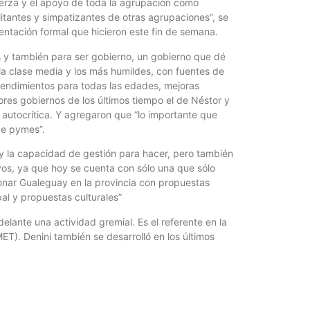
uerza y el apoyo de toda la agrupación como
¿Qué es 
litantes y simpatizantes de otras agrupaciones”, se
Magnétic
entación formal que hicieron este fin de semana.
6 agosto, 202
s y también para ser gobierno, un gobierno que dé
En este prese
la clase media y los más humildes, con fuentes de
erosión de la v
prendimientos para todas las edades, mejoras
ores gobiernos de los últimos tiempo el de Néstor y
 autocrítica. Y agregaron que “lo importante que
 de pymes”.
 y la capacidad de gestión para hacer, pero también
ivos, ya que hoy se cuenta con sólo una que sólo
cionar Gualeguay en la provincia con propuestas
al y propuestas culturales”
elante una actividad gremial. Es el referente en la
T). Denini también se desarrolló en los últimos
.
Las Corti
2026
6 agosto, 202
•El Niño 1. En