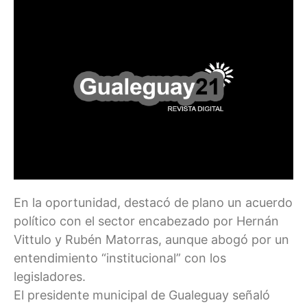
En la oportunidad, destacó de plano un acuerdo
político con el sector encabezado por Hernán
Vittulo y Rubén Matorras, aunque abogó por un
entendimiento “institucional” con los
legisladores.
El presidente municipal de Gualeguay señaló