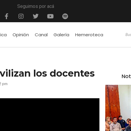
Seguimos por acá
tica
Opinión
Canal
Galería
Hemeroteca
vilizan los docentes
Not
2 pm