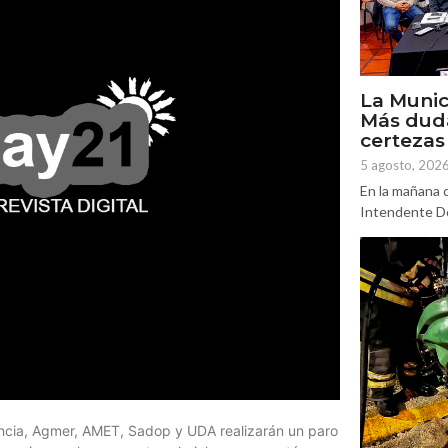
La Munic
Más dud
certezas
5 agosto, 202
En la mañana d
Intendente Do
incia, Agmer, AMET, Sadop y UDA realizarán un paro