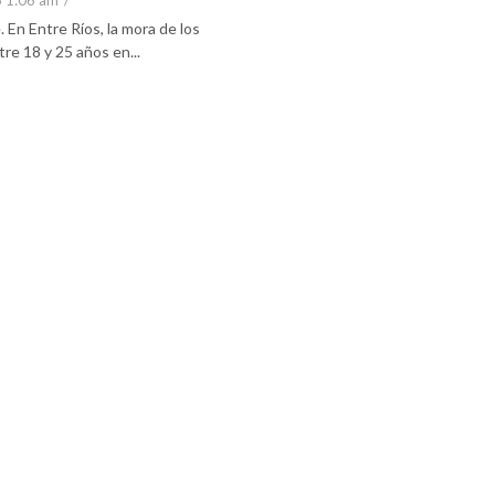
6 1:06 am
/
En Entre Ríos, la mora de los
re 18 y 25 años en...