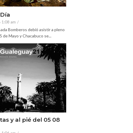
 Día
6 1:08 am
/
ada Bomberos debió asistir a pleno
25 de Mayo y Chacabuco se...
tas y al pié del 05 08