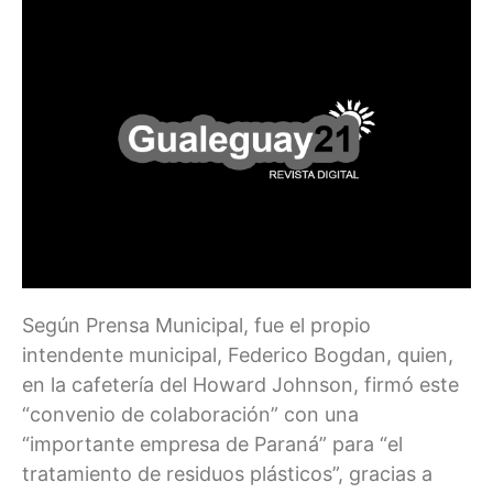
Según Prensa Municipal, fue el propio
intendente municipal, Federico Bogdan, quien,
en la cafetería del Howard Johnson, firmó este
“convenio de colaboración” con una
“importante empresa de Paraná” para “el
tratamiento de residuos plásticos”, gracias a