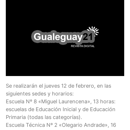
Se realizarán el jueves 12 de febrero, en las
siguientes sedes y horarios:
Escuela Nº 8 «Miguel Laurencena», 13 horas:
escuelas de Educación Inicial y de Educación
Primaria (todas las categorías).
Escuela Técnica Nº 2 «Olegario Andrade», 16