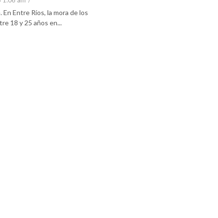
6 1:06 am
/
En Entre Ríos, la mora de los
re 18 y 25 años en...