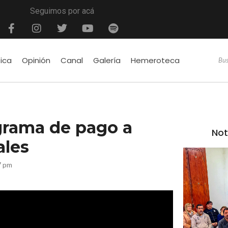
Seguimos por acá
tica
Opinión
Canal
Galería
Hemeroteca
grama de pago a
Not
ales
7 pm