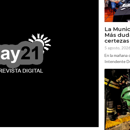
La Munic
Más dud
certezas
5 agosto, 202
En la mañana d
Intendente Do