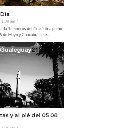
 Día
6 1:08 am
/
ada Bomberos debió asistir a pleno
25 de Mayo y Chacabuco se...
tas y al pié del 05 08