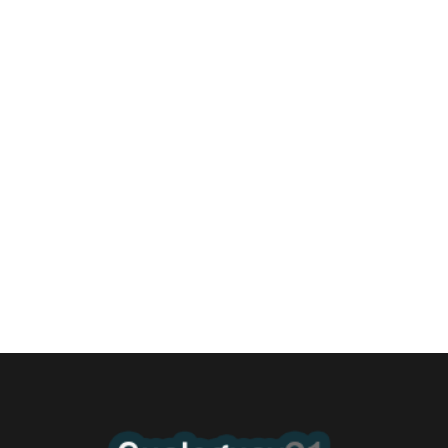
¿Qué es la Estimulación Magnética
Transcraneal?
6 agosto, 2026 8:37 am
/
En este presente en que la gente tanto sufre la erosión de la vida
moderna, el...