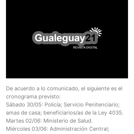
De acuerdo a lo comunicado, el siguiente es el
cronograma previsto:
Sábado 30/05: Policía; Servicio Penitenciario;
amas de casa; beneficiarios/as de la Ley 4035.
Martes 02/06: Ministerio de Salud.
Miércoles 03/06: Administración Central;