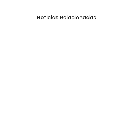
Noticias Relacionadas
La inmerecida realidad policial en
Gualeguay