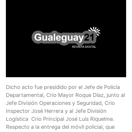
Dicho acto fue presidido por el Jefe de Policía
Departamental, Crio Mayor Roque Díaz, junto al
Jefe División Operaciones y Seguridad, Crio
Inspector José Herrera y al Jefe División
Logística Crio Principal José Luis Riquelme.
Respecto a la entrega del móvil policial, que