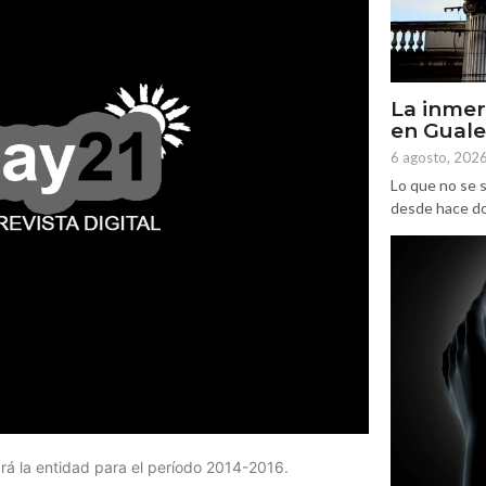
La inmer
en Gual
6 agosto, 202
Lo que no se s
desde hace dos
á la entidad para el período 2014-2016.