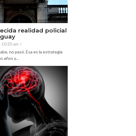
ecida realidad policial
eguay
6 10:20 am
/
abe, no pasó. Esa es la estrategia
 años y...