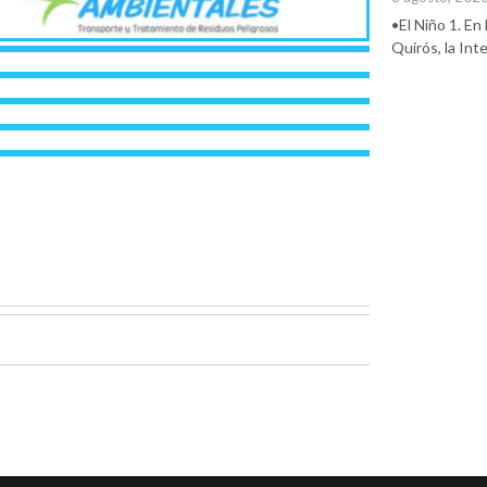
•El Niño 1. En
Quirós, la In