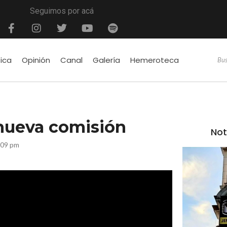
Seguimos por acá
tica
Opinión
Canal
Galería
Hemeroteca
 nueva comisión
Not
:09 pm