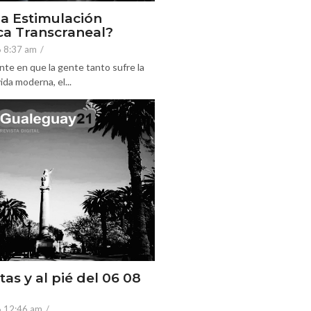
la Estimulación
a Transcraneal?
6 8:37 am
/
nte en que la gente tanto sufre la
ida moderna, el...
tas y al pié del 06 08
6 12:46 am
/