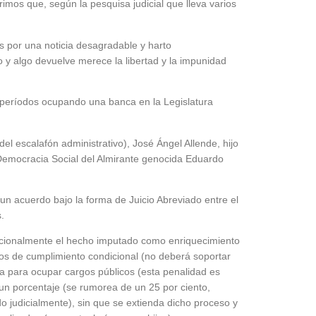
 primos que, según la pesquisa judicial que lleva varios
¿Qué es 
Magnétic
6 agosto, 202
os por una noticia desagradable y harto
En este prese
 y algo devuelve merece la libertad y la impunidad
erosión de la v
co períodos ocupando una banca en la Legislatura
el escalafón administrativo), José Ángel Allende, hijo
Democracia Social del Almirante genocida Eduardo
un acuerdo bajo la forma de Juicio Abreviado entre el
.
dicionalmente el hecho imputado como enriquecimiento
ños de cumplimiento condicional (no deberá soportar
Las Corti
ida para ocupar cargos públicos (esta penalidad es
2026
o un porcentaje (se rumorea de un 25 por ciento,
6 agosto, 202
 judicialmente), sin que se extienda dicho proceso y
•El Niño 1. En