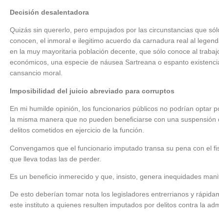
Decisión desalentadora
Quizás sin quererlo, pero empujados por las circunstancias que sól
conocen, el inmoral e ilegitimo acuerdo da carnadura real al lege
en la muy mayoritaria población decente, que sólo conoce al trab
económicos, una especie de náusea Sartreana o espanto existencia
cansancio moral.
Imposibilidad del juicio abreviado para corruptos
En mi humilde opinión, los funcionarios públicos no podrían optar po
la misma manera que no pueden beneficiarse con una suspensión del
delitos cometidos en ejercicio de la función.
Convengamos que el funcionario imputado transa su pena con el fis
que lleva todas las de perder.
Es un beneficio inmerecido y que, insisto, genera inequidades mani
De esto deberían tomar nota los legisladores entrerrianos y rápid
este instituto a quienes resulten imputados por delitos contra la adm