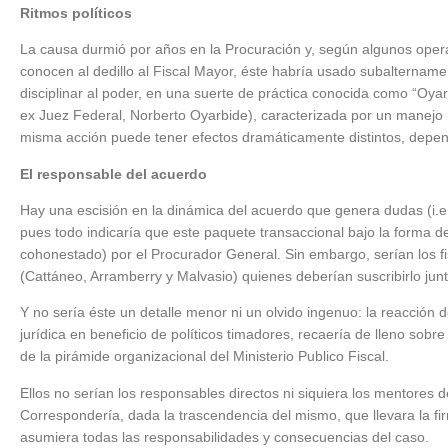
Ritmos políticos
La causa durmió por años en la Procuración y, según algunos opera
conocen al dedillo al Fiscal Mayor, éste habría usado subaltername
disciplinar al poder, en una suerte de práctica conocida como “Oyar
ex Juez Federal, Norberto Oyarbide), caracterizada por un manejo ma
misma acción puede tener efectos dramáticamente distintos, dep
El responsable del acuerdo
Hay una escisión en la dinámica del acuerdo que genera dudas (i.e.,
pues todo indicaría que este paquete transaccional bajo la forma de 
cohonestado) por el Procurador General. Sin embargo, serían los fi
(Cattáneo, Arramberry y Malvasio) quienes deberían suscribirlo junt
Y no sería éste un detalle menor ni un olvido ingenuo: la reacción
jurídica en beneficio de políticos timadores, recaería de lleno sobre
de la pirámide organizacional del Ministerio Publico Fiscal.
Ellos no serían los responsables directos ni siquiera los mentores 
Correspondería, dada la trascendencia del mismo, que llevara la fi
asumiera todas las responsabilidades y consecuencias del caso.