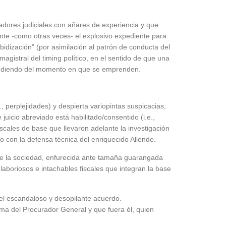
dores judiciales con añares de experiencia y que
nte -como otras veces- el explosivo expediente para
bidización” (por asimilación al patrón de conducta del
gistral del timing político, en el sentido de que una
endiendo del momento en que se emprenden.
 perplejidades) y despierta variopintas suspicacias,
juicio abreviado está habilitado/consentido (i.e.,
scales de base que llevaron adelante la investigación
o con la defensa técnica del enriquecido Allende.
 de la sociedad, enfurecida ante tamaña guarangada
 laboriosos e intachables fiscales que integran la base
del escandaloso y desopilante acuerdo.
rma del Procurador General y que fuera él, quien