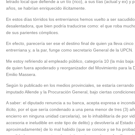
letrado local que defiende a un tío (rico), a sus tías (actual y ex) y
años, se habrían enriquecido ilícitamente.
En estos días tórridos los entrerrianos hemos vuelto a ser sacudid
desalentadora, que bien podría traducirse como: el que roba mucho
de sus parientes cómplices.
En efecto, parecería ser ese el destino final de quien ya lleva cin
entrerriana y, a la par, funge como secretario General de la UPCN.
Me estoy refiriendo al empleado público, categoría 10 (la más baja d
de quien fuera apoderado y reorganizador del Movimiento para la 
Emilio Massera.
Según lo publicado en los medios provinciales, se estaría cerrando 
imputado Allende y la Procuración General, bajo ciertas condiciones
A saber: el diputado renuncia a su banca, acepta expresa e incon
ilícito, por el que sería condenado a una pena menor de tres (3) a
encierro en ninguna unidad carcelaria), se lo inhabilitaría de por v
accesoria e ineludible en este tipo de delito) y devolvería al Estad
aproximadamente) de lo mal habido (que se conoce y se ha probado