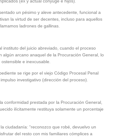
mplicados (ex y actual cónyuge e hijos).
Quirós, la In
a sentado un pésimo y aleve antecedente, funcional a
ivan la virtud de ser decentes, incluso para aquellos
llamamos ladrones de gallinas.
l instituto del juicio abreviado, cuando el proceso
n algún arcano anaquel de la Procuración General, lo
o ostensible e inexcusable.
ediente se rige por el viejo Código Procesal Penal
 impulso investigativo (dirección del proceso).
 la conformidad prestada por la Procuración General,
quecido ilícitamente restituya solamente un porcentaje
 la ciudadanía: “reconozco que robé, devuelvo un
isfrutar del resto con mis familiares cómplices a