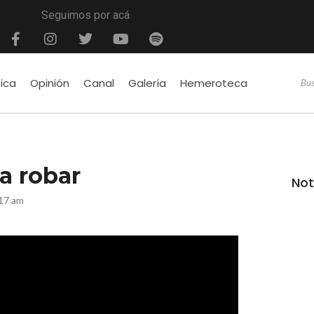
Seguimos por acá
tica
Opinión
Canal
Galería
Hemeroteca
a robar
Not
:17 am