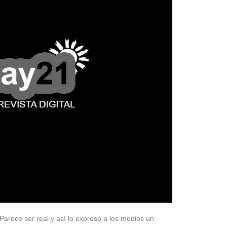
La inmer
en Gual
6 agosto, 202
Lo que no se s
desde hace dos
 Parece ser real y así lo expresó a los medios un