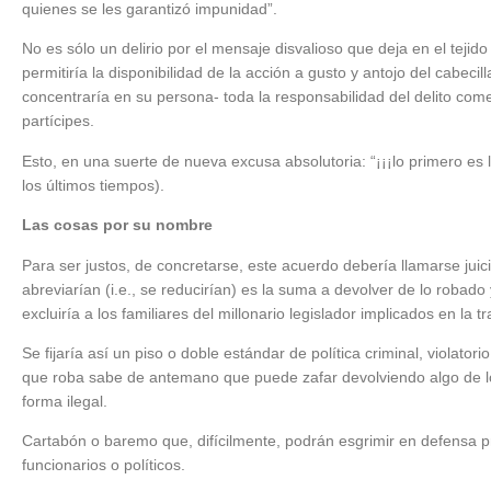
quienes se les garantizó impunidad”.
No es sólo un delirio por el mensaje disvalioso que deja en el tejid
permitiría la disponibilidad de la acción a gusto y antojo del cabeci
concentraría en su persona- toda la responsabilidad del delito co
partícipes.
Esto, en una suerte de nueva excusa absolutoria: “¡¡¡lo primero es la 
los últimos tiempos).
Las cosas por su nombre
Para ser justos, de concretarse, este acuerdo debería llamarse juici
abreviarían (i.e., se reducirían) es la suma a devolver de lo robado
excluiría a los familiares del millonario legislador implicados en la tr
Se fijaría así un piso o doble estándar de política criminal, violatorio
que roba sabe de antemano que puede zafar devolviendo algo de l
forma ilegal.
Cartabón o baremo que, difícilmente, podrán esgrimir en defensa p
funcionarios o políticos.