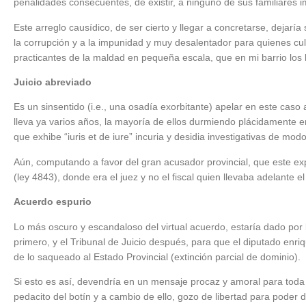
penalidades consecuentes, de existir, a ninguno de sus familiares i
Este arreglo causídico, de ser cierto y llegar a concretarse, dejarí
la corrupción y a la impunidad y muy desalentador para quienes cult
practicantes de la maldad en pequeña escala, que en mi barrio los 
Juicio abreviado
Es un sinsentido (i.e., una osadía exorbitante) apelar en este caso a
lleva ya varios años, la mayoría de ellos durmiendo plácidamente e
que exhibe “iuris et de iure” incuria y desidia investigativas de mod
Aún, computando a favor del gran acusador provincial, que este exp
(ley 4843), donde era el juez y no el fiscal quien llevaba adelante el
Acuerdo espurio
Lo más oscuro y escandaloso del virtual acuerdo, estaría dado por
primero, y el Tribunal de Juicio después, para que el diputado enri
de lo saqueado al Estado Provincial (extinción parcial de dominio).
Si esto es así, devendría en un mensaje procaz y amoral para toda
pedacito del botín y a cambio de ello, gozo de libertad para poder d