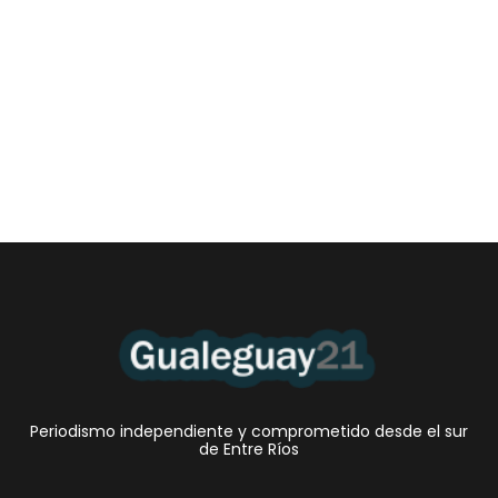
Las Cortitas y al pié del 06 08 2026
6 agosto, 2026 12:46 am
/
•El Niño 1. En la mañana de ayer, en el Museo Quirós, la
Intendente Dora Bogdan...
Periodismo independiente y comprometido desde el sur
de Entre Ríos