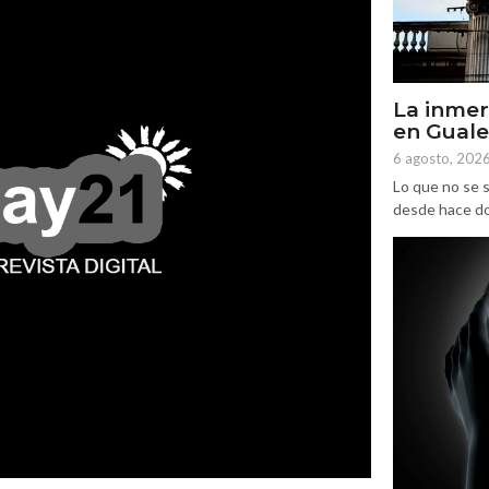
La inmer
en Gual
6 agosto, 202
Lo que no se s
desde hace dos