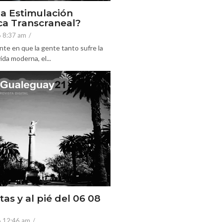
la Estimulación
a Transcraneal?
6 8:37 am
/
nte en que la gente tanto sufre la
ida moderna, el...
tas y al pié del 06 08
6 12:46 am
/