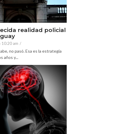
ecida realidad policial
eguay
6 10:20 am
/
abe, no pasó. Esa es la estrategia
 años y...