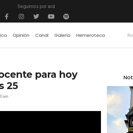
Seguimos por acá
tica
Opinión
Canal
Galería
Hemeroteca
ocente para hoy
Not
s 25
00 am