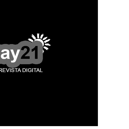
La Munic
Más dud
certezas
5 agosto, 202
En la mañana d
Intendente Do