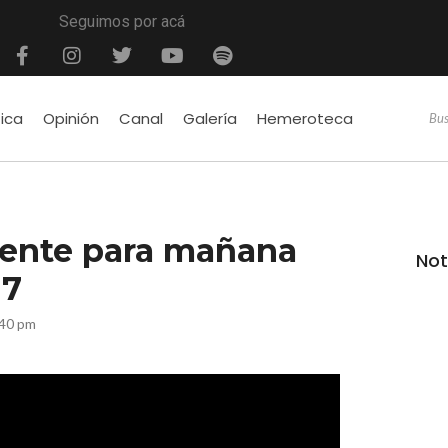
Seguimos por acá
tica
Opinión
Canal
Galería
Hemeroteca
cente para mañana
Not
17
:40 pm