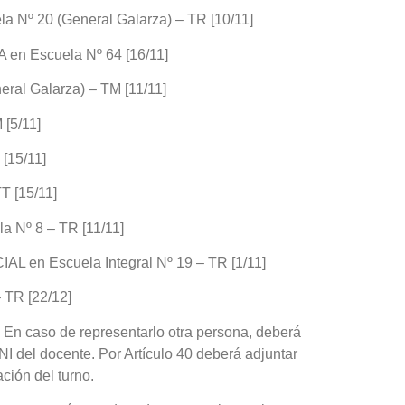
º 20 (General Galarza) – TR [10/11]
Foto del
 Escuela Nº 64 [16/11]
5 agosto, 202
La semana pas
al Galarza) – TM [11/11]
centro, calle 
[5/11]
[15/11]
 [15/11]
Nº 8 – TR [11/11]
n Escuela Integral Nº 19 – TR [1/11]
 TR [22/12]
 En caso de representarlo otra persona, deberá
Las Corti
NI del docente. Por Artículo 40 deberá adjuntar
2026
ción del turno.
5 agosto, 202
•Preocupante. 