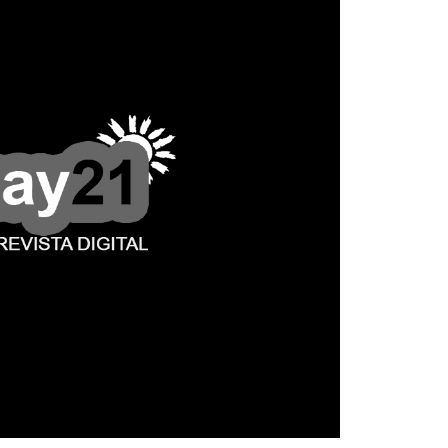
La Munic
Más dud
certezas
5 agosto, 202
En la mañana d
Intendente Do