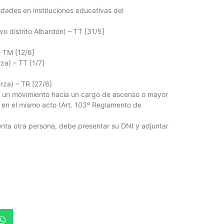
dades en instituciones educativas del
Foto del
5 agosto, 202
distrito Albardón) – TT [31/5]
La semana pas
 TM [12/6]
centro, calle 
a) – TT [1/7]
za) – TR [27/6]
r un movimiento hacia un cargo de ascenso o mayor
á en el mismo acto (Art. 103º Reglamento de
enta otra persona, debe presentar su DNI y adjuntar
Las Corti
2026
5 agosto, 202
•Preocupante. 