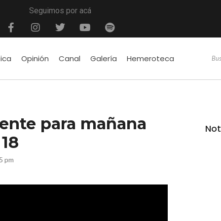
Seguimos por acá
tica
Opinión
Canal
Galería
Hemeroteca
cente para mañana
Not
 18
45 pm