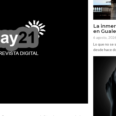
La inmer
en Gual
6 agosto, 202
Lo que no se s
desde hace dos