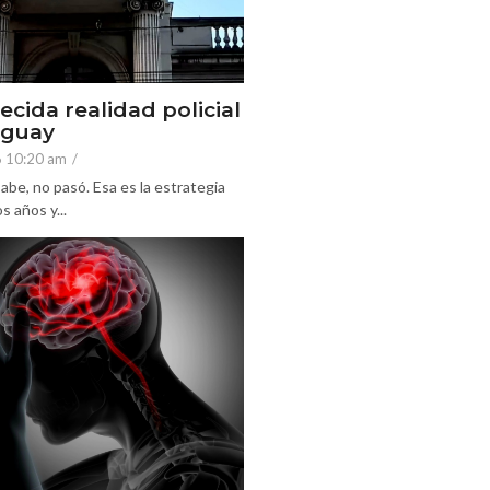
ecida realidad policial
eguay
6 10:20 am
/
abe, no pasó. Esa es la estrategia
 años y...