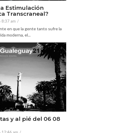
la Estimulación
a Transcraneal?
6 8:37 am
/
nte en que la gente tanto sufre la
ida moderna, el...
tas y al pié del 06 08
6 12:46 am
/