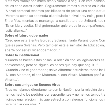
“Estamos trabajando muchísimo y vamos a seguir en este camino
de los candidatos locales. Seguramente iremos a interna en la ci
“A nivel personal tenemos posibilidades de pelear una candidatur
“Veremos cómo se acomoda el articulado a nivel provincial, pero 
Entre Ríos, mientas se mantenga la candidatura de Urribarri, no
“Es un ida y vuelta. Si el gobernador quiere que lo acompañemos
justicialismo…”.
Sobre el futuro gobernador
“Creo que estará entre Bordet y Solanas. Tanto Paraná como Con
que es para Solanas. Pero también está el ministro de Educación
aparte por ser ex vicegobernador…”.
Sobre lo institucional
“Cuando se hacen estas cosas, la relación con los legisladores es
convocamos, pero se siguen los pasos que hay que seguir…”.
“Cuando vino el gobernador, salvo Albornoz estuvieron todos los 
“Ni con Albornoz, ni con Matorras, ni con Vittulo. Matorras pasó a 
Vittulo…”.
Sobre sus amigos en Buenos Aires
“Nos manejamos directamente con la Nación, por la relación de a
hemos hecho los pedidos correspondientes y no hemos tenido tra
hicimos una relación más que estrecha con algunos funcionarios 
para hablar con ellos…”.