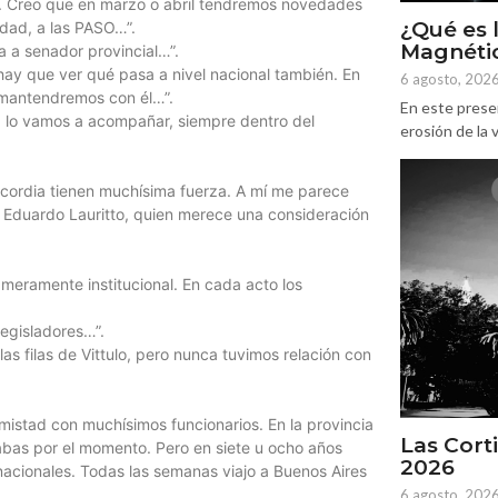
. Creo que en marzo o abril tendremos novedades
¿Qué es 
udad, a las PASO…”.
Magnétic
a a senador provincial…”.
hay que ver qué pasa a nivel nacional también. En
6 agosto, 202
s mantendremos con él…”.
En este prese
, lo vamos a acompañar, siempre dentro del
erosión de la v
cordia tienen muchísima fuerza. A mí me parece
, Eduardo Lauritto, quien merece una consideración
 meramente institucional. En cada acto los
legisladores…”.
las filas de Vittulo, pero nunca tuvimos relación con
mistad con muchísimos funcionarios. En la provincia
Las Corti
bas por el momento. Pero en siete u ocho años
2026
nacionales. Todas las semanas viajo a Buenos Aires
6 agosto, 202