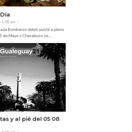
 Día
6 1:08 am
/
ada Bomberos debió asistir a pleno
25 de Mayo y Chacabuco se...
tas y al pié del 05 08