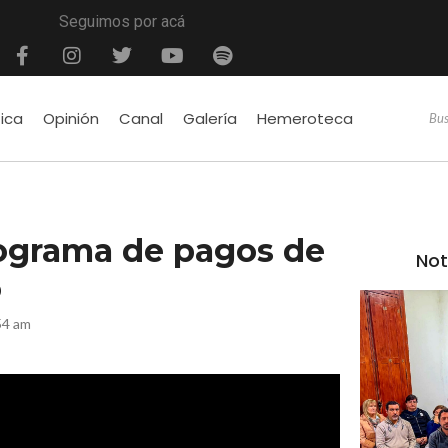
Seguimos por acá
tica
Opinión
Canal
Galería
Hemeroteca
nograma de pagos de
Not
o
54 am