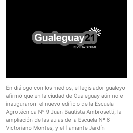
En diálogo con los medios, el legislador gualeyo
afirmó que en la ciudad de Gualeguay aún no e
inauguraron el nuevo edificio de la Escuela
Agrotécnica Nº 9 Juan Bautista Ambrosetti, la
ampliación de las aulas de la Escuela Nº 6
Victoriano Montes, y el flamante Jardín