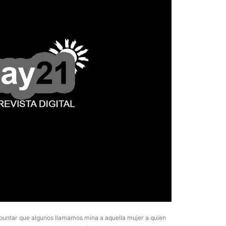
La Munic
Más dud
certezas
5 agosto, 202
En la mañana d
Intendente Do
e apuntar que algunos llamamos mina a aquella mujer a quien