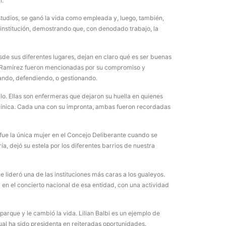
l.
jóvenes de ent
studios, se ganó la vida como empleada y, luego, también,
institución, demostrando que, con denodado trabajo, la
de sus diferentes lugares, dejan en claro qué es ser buenas
ho Ramírez fueron mencionadas por su compromiso y
ando, defendiendo, o gestionando.
alo. Ellas son enfermeras que dejaron su huella en quienes
la Clínica. Cada una con su impronta, ambas fueron recordadas
fue la única mujer en el Concejo Deliberante cuando se
, dejó su estela por los diferentes barrios de nuestra
 lideró una de las instituciones más caras a los gualeyos.
a en el concierto nacional de esa entidad, con una actividad
parque y le cambió la vida. Lilian Balbi es un ejemplo de
ual ha sido presidenta en reiteradas oportunidades.