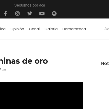
Seguimos por acá
tica
Opinión
Canal
Galería
Hemeroteca
minas de oro
Not
7 am