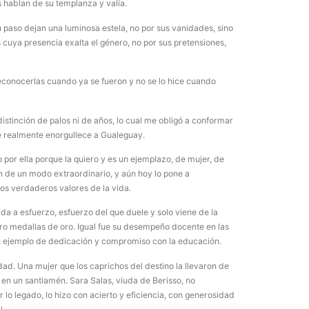
s hablan de su templanza y valía.
Foto del
u paso dejan una luminosa estela, no por sus vanidades, sino
5 agosto, 202
s cuya presencia exalta el género, no por sus pretensiones,
La semana pas
centro, calle 
econocerlas cuando ya se fueron y no se lo hice cuando
distinción de palos ni de años, lo cual me obligó a conformar
ue realmente enorgullece a Gualeguay.
 por ella porque la quiero y es un ejemplazo, de mujer, de
n de un modo extraordinario, y aún hoy lo pone a
los verdaderos valores de la vida.
da a esfuerzo, esfuerzo del que duele y solo viene de la
atro medallas de oro. Igual fue su desempeño docente en las
n ejemplo de dedicación y compromiso con la educación.
Las Corti
dad. Una mujer que los caprichos del destino la llevaron de
2026
 en un santiamén. Sara Salas, viuda de Berisso, no
5 agosto, 202
r lo legado, lo hizo con acierto y eficiencia, con generosidad
•Preocupante. 