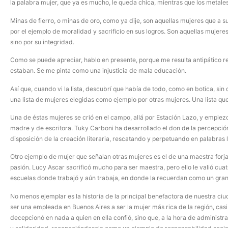
la palabra mujer, que ya es mucho, le queda chica, mientras que los metale
Minas de fierro, o minas de oro, como ya dije, son aquellas mujeres que a s
por el ejemplo de moralidad y sacrificio en sus logros. Son aquellas mujere
sino por su integridad.
Como se puede apreciar, hablo en presente, porque me resulta antipático r
estaban. Se me pinta como una injusticia de mala educación.
Así que, cuando vi la lista, descubrí que había de todo, como en botica, sin 
una lista de mujeres elegidas como ejemplo por otras mujeres. Una lista q
Una de éstas mujeres se crió en el campo, allá por Estación Lazo, y empiezo
madre y de escritora. Tuky Carboni ha desarrollado el don de la percepció
disposición de la creación literaria, rescatando y perpetuando en palabras 
Otro ejemplo de mujer que señalan otras mujeres es el de una maestra forja
pasión. Lucy Ascar sacrificó mucho para ser maestra, pero ello le valió cu
escuelas donde trabajó y aún trabaja, en donde la recuerdan como un gra
No menos ejemplar es la historia de la principal benefactora de nuestra ciu
ser una empleada en Buenos Aires a ser la mujer más rica de la región, casi
decepcionó en nada a quien en ella confió, sino que, a la hora de administra