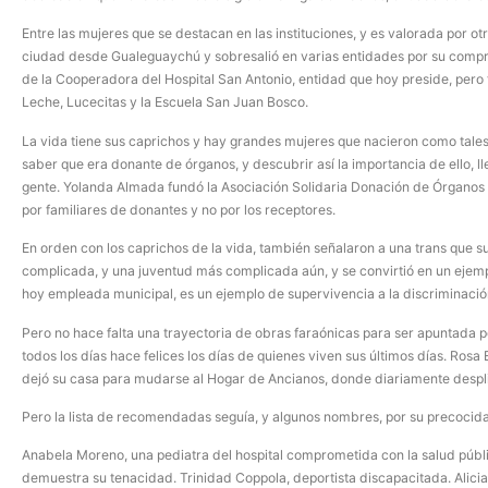
Entre las mujeres que se destacan en las instituciones, y es valorada por ot
ciudad desde Gualeguaychú y sobresalió en varias entidades por su compro
de la Cooperadora del Hospital San Antonio, entidad que hoy preside, pero 
Leche, Lucecitas y la Escuela San Juan Bosco.
La vida tiene sus caprichos y hay grandes mujeres que nacieron como tales a 
saber que era donante de órganos, y descubrir así la importancia de ello, l
gente. Yolanda Almada fundó la Asociación Solidaria Donación de Órganos
por familiares de donantes y no por los receptores.
En orden con los caprichos de la vida, también señalaron a una trans que s
complicada, y una juventud más complicada aún, y se convirtió en un ejemp
hoy empleada municipal, es un ejemplo de supervivencia a la discriminació
Pero no hace falta una trayectoria de obras faraónicas para ser apuntada 
todos los días hace felices los días de quienes viven sus últimos días. Rosa
dejó su casa para mudarse al Hogar de Ancianos, donde diariamente desplieg
Pero la lista de recomendadas seguía, y algunos nombres, por su precocida
Anabela Moreno, una pediatra del hospital comprometida con la salud públi
demuestra su tenacidad. Trinidad Coppola, deportista discapacitada. Alici