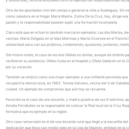
y solidaridad, reconociéndosela como un ejemplo de responsabilidad socia
Otra de las apuntadas vino del campo a ganarse la vida a Gualeguay. Sin e
como celadora en el Hogar María Madre. Zulma De la Cruz, hoy, dirige esa 
pasión y la responsabilidad pueden suplir una formación incompleta.
Claro está que en el barrio también marcaron ejemplos. Las dos Marías, des
vecinas. María Delgado en el Islas Malvinas y María Cicerone en el Panc
solidaridad para con sus prójimos, conteniendo, ayudando, juntando, medi
Del mismo modo, el caso de las dos Ofelias es similar, aunque de distinto p
recibieron su asistencia. Ofelia Irusta en el hospital y Ofelia Gallardo en 
por su vocación.
También se sindicó como una mujer ejemplar a una militante peronista que 
recuperó la democracia, en 1983. Teresa Dalvano, vecina del 3 de Caballería
ciudad. Un ejemplo de compromiso que aún hoy se recuerda.
Parecido es el caso de una docente, y madre putativa de sus 9 sobrinos, que
Amalia Fernández es la responsable de colocar la filial local de la Cruz Roj
formativa que es ejemplo en la región.
Otro caso remarcado es el de una docente rural que llegó a la escuelita del 
dedicación que lleva casi medio siglo en la Liga de Madres, entidad de la c