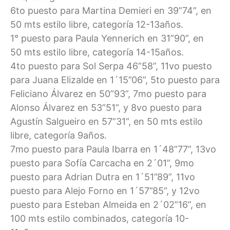
6to puesto para Martina Demieri en 39”74”, en
50 mts estilo libre, categoría 12-13años.
1° puesto para Paula Yennerich en 31”90”, en
50 mts estilo libre, categoría 14-15años.
4to puesto para Sol Serpa 46”58”, 11vo puesto
para Juana Elizalde en 1´15”06”, 5to puesto para
Feliciano Álvarez en 50”93”, 7mo puesto para
Alonso Álvarez en 53”51”, y 8vo puesto para
Agustín Salgueiro en 57”31”, en 50 mts estilo
libre, categoría 9años.
7mo puesto para Paula Ibarra en 1´48”77”, 13vo
puesto para Sofía Carcacha en 2´01”, 9mo
puesto para Adrian Dutra en 1´51”89”, 11vo
puesto para Alejo Forno en 1´57”85”, y 12vo
puesto para Esteban Almeida en 2´02”16”, en
100 mts estilo combinados, categoría 10-