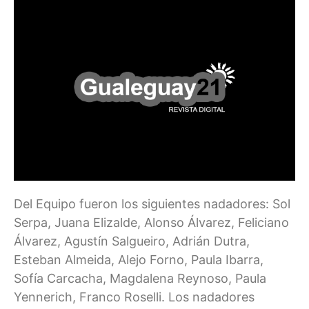
Del Equipo fueron los siguientes nadadores: Sol
Serpa, Juana Elizalde, Alonso Álvarez, Feliciano
Álvarez, Agustín Salgueiro, Adrián Dutra,
Esteban Almeida, Alejo Forno, Paula Ibarra,
Sofía Carcacha, Magdalena Reynoso, Paula
Yennerich, Franco Roselli. Los nadadores