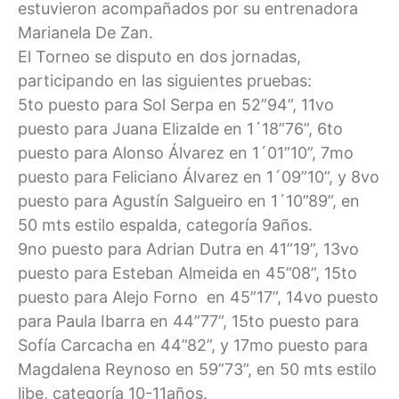
estuvieron acompañados por su entrenadora
Marianela De Zan.
El Torneo se disputo en dos jornadas,
participando en las siguientes pruebas:
5to puesto para Sol Serpa en 52”94”, 11vo
puesto para Juana Elizalde en 1´18”76”, 6to
puesto para Alonso Álvarez en 1´01”10”, 7mo
puesto para Feliciano Álvarez en 1´09”10”, y 8vo
puesto para Agustín Salgueiro en 1´10”89”, en
50 mts estilo espalda, categoría 9años.
9no puesto para Adrian Dutra en 41”19”, 13vo
puesto para Esteban Almeida en 45”08”, 15to
puesto para Alejo Forno en 45”17”, 14vo puesto
para Paula Ibarra en 44”77”, 15to puesto para
Sofía Carcacha en 44”82”, y 17mo puesto para
Magdalena Reynoso en 59”73”, en 50 mts estilo
libe, categoría 10-11años.