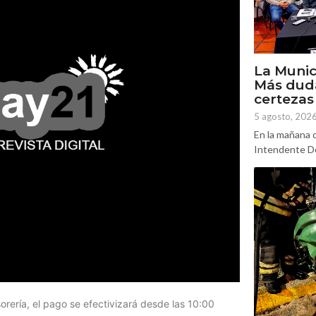
La Munic
Más dud
certezas
5 agosto, 202
En la mañana d
Intendente Do
orería, el pago se efectivizará desde las 10:00