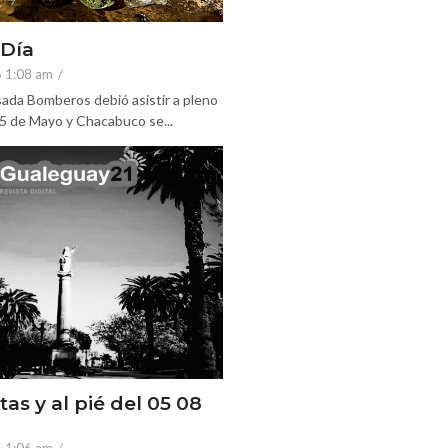
 Día
6 1:08 am
/
ada Bomberos debió asistir a pleno
25 de Mayo y Chacabuco se...
tas y al pié del 05 08