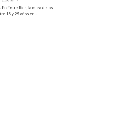
6 1:06 am
/
En Entre Ríos, la mora de los
re 18 y 25 años en...