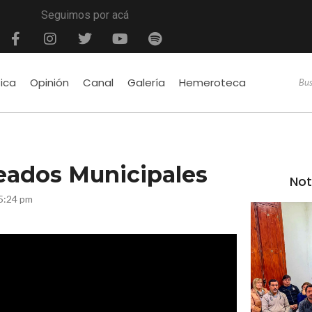
Seguimos por acá
tica
Opinión
Canal
Galería
Hemeroteca
eados Municipales
Not
5:24 pm