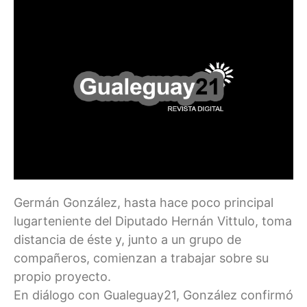
Germán González, hasta hace poco principal
lugarteniente del Diputado Hernán Vittulo, toma
distancia de éste y, junto a un grupo de
compañeros, comienzan a trabajar sobre su
propio proyecto.
En diálogo con Gualeguay21, González confirmó