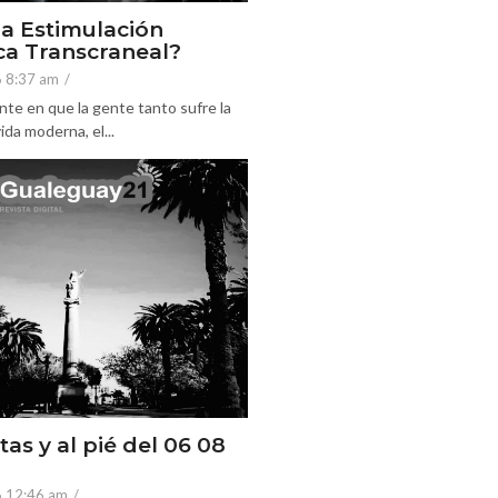
la Estimulación
a Transcraneal?
6 8:37 am
/
nte en que la gente tanto sufre la
ida moderna, el...
tas y al pié del 06 08
6 12:46 am
/