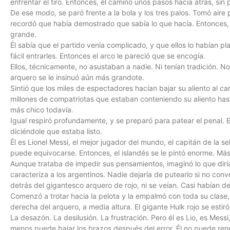
enfrentar el tiro. Entonces, él caminó unos pasos hacia atrás, sin 
De ese modo, se paró frente a la bola y los tres palos. Tomó aire
recordó que había demostrado que sabía lo que hacía. Entonces, 
grande.
Él sabía que el partido venía complicado, y que ellos lo habían 
fácil entrarles. Entonces el arco le pareció que se encogía.
Ellos, técnicamente, no asustaban a nadie. Ni tenían tradición. No 
arquero se le insinuó aún más grandote.
Sintió que los miles de espectadores hacían bajar su aliento al c
millones de compatriotas que estaban conteniendo su aliento hasta
más chico todavía.
Igual respiró profundamente, y se preparó para patear el penal. Ev
diciéndole que estaba listo.
Él es Lionel Messi, el mejor jugador del mundo, el capitán de la sel
puede equivocarse. Entonces, el islandés se le pintó enorme. Más
Aunque trataba de impedir sus pensamientos, imaginó lo que dirían
caracteriza a los argentinos. Nadie dejaría de putearlo si no conve
detrás del gigantesco arquero de rojo, ni se veían. Casi habían d
Comenzó a trotar hacia la pelota y la empalmó con toda su clase, 
derecha del arquero, a media altura. El gigante Hulk rojo se estir
La desazón. La desilusión. La frustración. Pero él es Lio, es Messi
menos puede bajar los brazos después del error. Él no puede ren