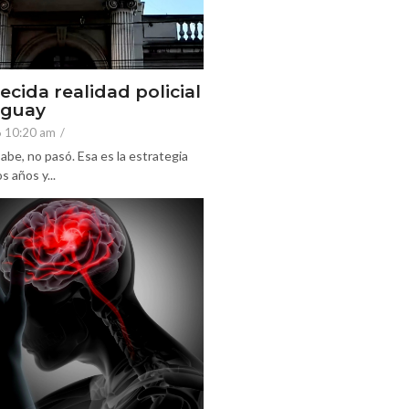
ecida realidad policial
eguay
6 10:20 am
/
abe, no pasó. Esa es la estrategia
 años y...