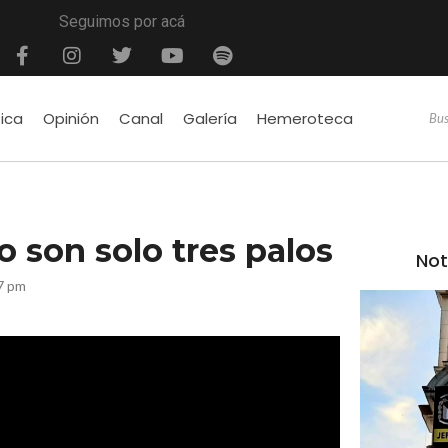
Seguimos por acá
tica
Opinión
Canal
Galería
Hemeroteca
o son solo tres palos
Not
17 pm