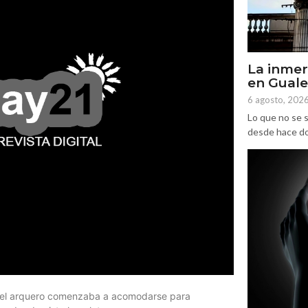
La inmer
en Gual
6 agosto, 202
Lo que no se s
desde hace dos
de el arquero comenzaba a acomodarse para