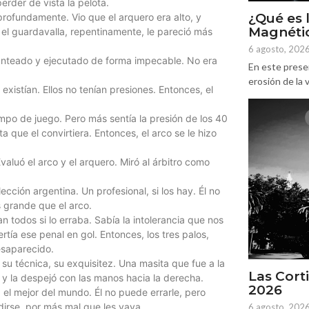
perder de vista la pelota.
¿Qué es 
 profundamente. Vio que el arquero era alto, y
Magnétic
el guardavalla, repentinamente, le pareció más
6 agosto, 202
planteado y ejecutado de forma impecable. No era
En este prese
erosión de la v
existían. Ellos no tenían presiones. Entonces, el
ampo de juego. Pero más sentía la presión de los 40
 que el convirtiera. Entonces, el arco se le hizo
aluó el arco y el arquero. Miró al árbitro como
ección argentina. Un profesional, si los hay. Él no
 grande que el arco.
 todos si lo erraba. Sabía la intolerancia que nos
rtía ese penal en gol. Entonces, los tres palos,
esaparecido.
su técnica, su exquisitez. Una masita que fue a la
Las Corti
ó y la despejó con las manos hacia la derecha.
2026
, el mejor del mundo. Él no puede errarle, pero
dirse, por más mal que les vaya.
6 agosto, 202