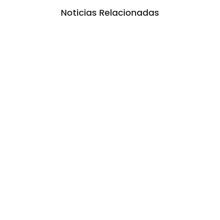
Noticias Relacionadas
CAME: Ventas minoristas 2,7 por ciento
menos en 7 meses
10 agosto, 2026 9:01 am
/