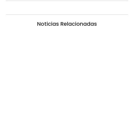
Noticias Relacionadas
La inmerecida realidad policial en