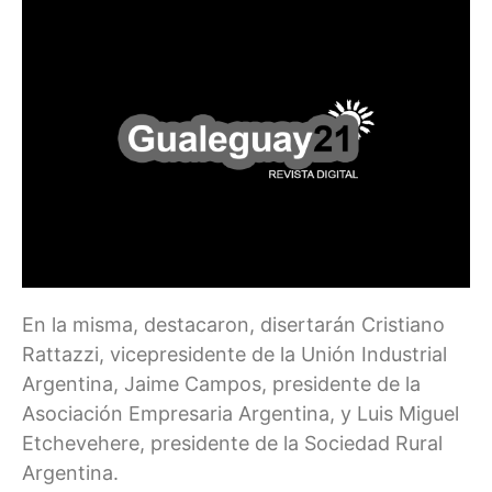
En la misma, destacaron, disertarán Cristiano
Rattazzi, vicepresidente de la Unión Industrial
Argentina, Jaime Campos, presidente de la
Asociación Empresaria Argentina, y Luis Miguel
Etchevehere, presidente de la Sociedad Rural
Argentina.