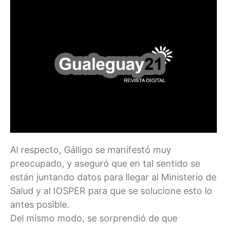
Al respecto, Gálligo se manifestó muy
preocupado, y aseguró que en tal sentido se
están juntando datos para llegar al Ministerio de
Salud y al IOSPER para que se solucione esto lo
antes posible.
Del mismo modo, se sorprendió de que